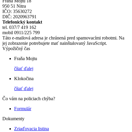
Fraňa Mojtu 18
950 51 Nitra
IČO: 35630272
DIČ: 2020963791
Telefonický kontakt
tel. 037/7 419 162
mobil 0911/225 799
Táto e-mailová adresa je chránená pred spamovacími robotmi. Na
jej zobrazenie potrebujete mať nainštalovaný JavaScript.
Výpožičný čas
Fraňa Mojtu
čítať ďalej
Klokočina
čítať ďalej
Čo vám na policiach chýba?
Formulár
Dokumenty
Zriaďovacia listina