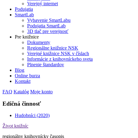
Verejný internet
Podujatia
SmartLab
Vybavenie SmartLabu
Podujatia SmartLab
3D tlač pre verejnosť
Pre knižnice
Dokumenty
Regionálne knižnice NSK
Verejné knižnice NSK v číslach
Informácie z knihovníckeho sveta
Plnenie štandardov
Blog
Online burza
Kontakt
FAQ
Katalóg
Moje konto
Edičná činnosť
Hudobníci (2020)
Život knižníc
regionálny knihovnícky časopis