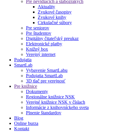
Pre nevidiacich a slabozrakých
Aktuality
Zvukové časopisy
Zvukové knihy
Cirkulačné súbory
Pre seniorov
Pre študentov
Digitálny čitateľský preukaz
Elektronické platby
Knižný box
Verejný internet
Podujatia
SmartLab
Vybavenie SmartLabu
Podujatia SmartLab
3D tlač pre verejnosť
Pre knižnice
Dokumenty
Regionálne knižnice NSK
Verejné knižnice NSK v číslach
Informácie z knihovníckeho sveta
Plnenie štandardov
Blog
Online burza
Kontakt