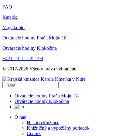
FAQ
Katalóg
Moje konto
Otváracie hodiny Fraňa Mojtu 18
Otváracie hodiny Klokočina
+421 - 911 - 225 799
© 2017-
2026
Všetky práva vyhradené.
Otváracie hodiny Fraňa Mojtu 18
Otváracie hodiny Klokočina
O nás
História knižnice
Knižničný a výpožičný poriadok
Cenník