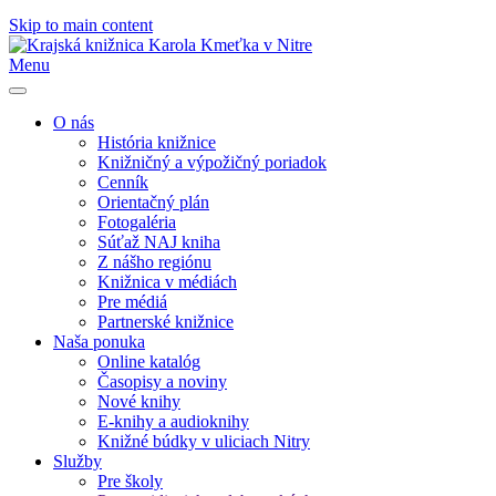
Skip to main content
Menu
O nás
História knižnice
Knižničný a výpožičný poriadok
Cenník
Orientačný plán
Fotogaléria
Súťaž NAJ kniha
Z nášho regiónu
Knižnica v médiách
Pre médiá
Partnerské knižnice
Naša ponuka
Online katalóg
Časopisy a noviny
Nové knihy
E-knihy a audioknihy
Knižné búdky v uliciach Nitry
Služby
Pre školy