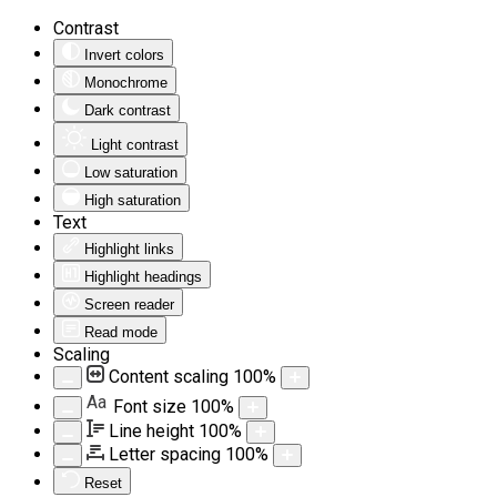
Contrast
Invert colors
Monochrome
Dark contrast
Light contrast
Low saturation
High saturation
Text
Highlight links
Highlight headings
Screen reader
Read mode
Scaling
Content scaling
100
%
Aa
Font size
100
%
Line height
100
%
Letter spacing
100
%
Reset