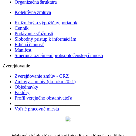
Organizačná štruktúra
Kolektívna zmluva
Knižničný a výpožičný poriadok
Cenník
Podávanie sťažností
Slobodný prístup k informáciám
Edičná činnosť
Manifest
Smernica oznámení protispoločenskej činnosti
Zverejňovanie
Zverejňovanie zmlúv - CRZ
Zmluvy - archív (do roku 2021)
Objednávky
Faktúry
Profil verejného obstarávateľa
___________________________
Voľné pracovné miesta
Webovú stránku Krajskej knižnice Karola Kmeťka v Nitre z