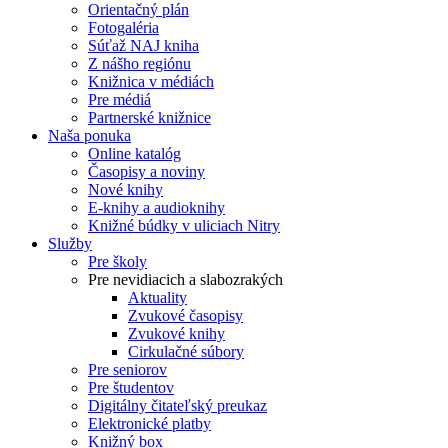
Orientačný plán
Fotogaléria
Súťaž NAJ kniha
Z nášho regiónu
Knižnica v médiách
Pre médiá
Partnerské knižnice
Naša ponuka
Online katalóg
Časopisy a noviny
Nové knihy
E-knihy a audioknihy
Knižné búdky v uliciach Nitry
Služby
Pre školy
Pre nevidiacich a slabozrakých
Aktuality
Zvukové časopisy
Zvukové knihy
Cirkulačné súbory
Pre seniorov
Pre študentov
Digitálny čitateľský preukaz
Elektronické platby
Knižný box