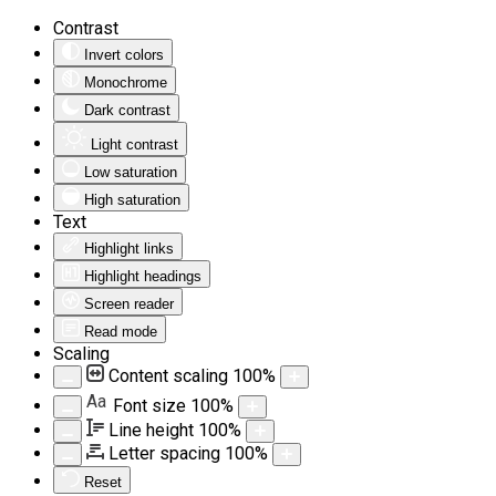
Contrast
Invert colors
Monochrome
Dark contrast
Light contrast
Low saturation
High saturation
Text
Highlight links
Highlight headings
Screen reader
Read mode
Scaling
Content scaling
100
%
Aa
Font size
100
%
Line height
100
%
Letter spacing
100
%
Reset