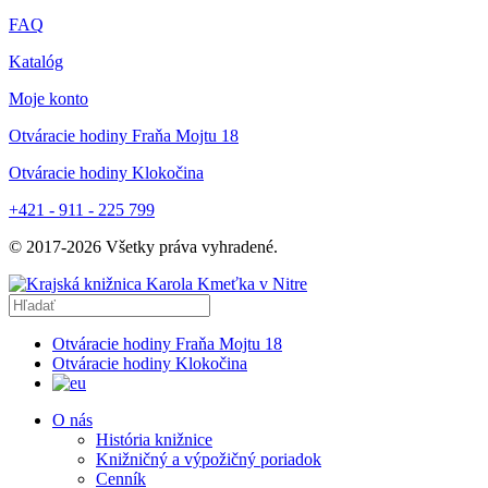
FAQ
Katalóg
Moje konto
Otváracie hodiny Fraňa Mojtu 18
Otváracie hodiny Klokočina
+421 - 911 - 225 799
© 2017-
2026
Všetky práva vyhradené.
Otváracie hodiny Fraňa Mojtu 18
Otváracie hodiny Klokočina
O nás
História knižnice
Knižničný a výpožičný poriadok
Cenník