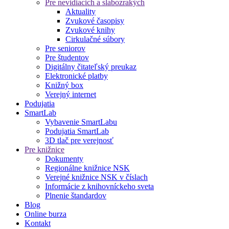
Pre nevidiacich a slabozrakých
Aktuality
Zvukové časopisy
Zvukové knihy
Cirkulačné súbory
Pre seniorov
Pre študentov
Digitálny čitateľský preukaz
Elektronické platby
Knižný box
Verejný internet
Podujatia
SmartLab
Vybavenie SmartLabu
Podujatia SmartLab
3D tlač pre verejnosť
Pre knižnice
Dokumenty
Regionálne knižnice NSK
Verejné knižnice NSK v číslach
Informácie z knihovníckeho sveta
Plnenie štandardov
Blog
Online burza
Kontakt