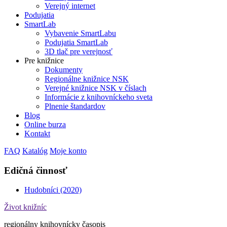
Verejný internet
Podujatia
SmartLab
Vybavenie SmartLabu
Podujatia SmartLab
3D tlač pre verejnosť
Pre knižnice
Dokumenty
Regionálne knižnice NSK
Verejné knižnice NSK v číslach
Informácie z knihovníckeho sveta
Plnenie štandardov
Blog
Online burza
Kontakt
FAQ
Katalóg
Moje konto
Edičná činnosť
Hudobníci (2020)
Život knižníc
regionálny knihovnícky časopis