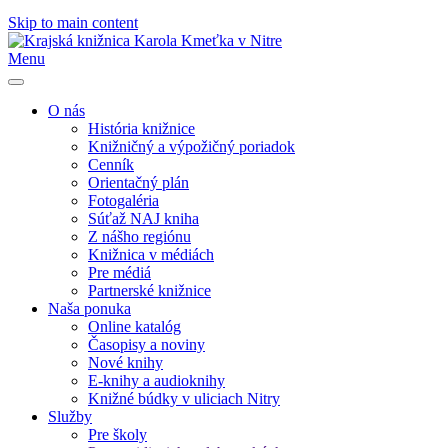
Skip to main content
Menu
O nás
História knižnice
Knižničný a výpožičný poriadok
Cenník
Orientačný plán
Fotogaléria
Súťaž NAJ kniha
Z nášho regiónu
Knižnica v médiách
Pre médiá
Partnerské knižnice
Naša ponuka
Online katalóg
Časopisy a noviny
Nové knihy
E-knihy a audioknihy
Knižné búdky v uliciach Nitry
Služby
Pre školy