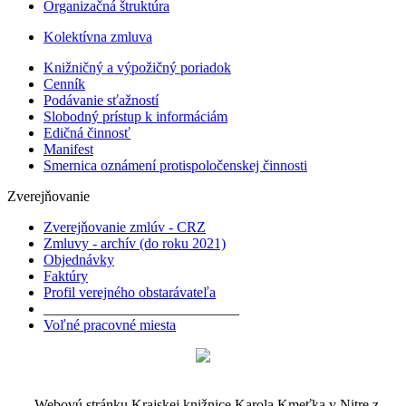
Organizačná štruktúra
Kolektívna zmluva
Knižničný a výpožičný poriadok
Cenník
Podávanie sťažností
Slobodný prístup k informáciám
Edičná činnosť
Manifest
Smernica oznámení protispoločenskej činnosti
Zverejňovanie
Zverejňovanie zmlúv - CRZ
Zmluvy - archív (do roku 2021)
Objednávky
Faktúry
Profil verejného obstarávateľa
___________________________
Voľné pracovné miesta
Webovú stránku Krajskej knižnice Karola Kmeťka v Nitre z