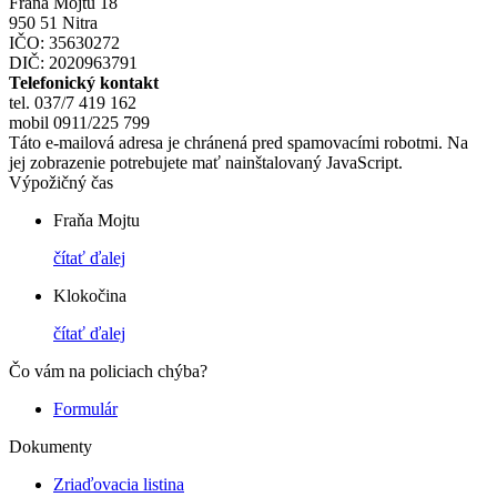
Fraňa Mojtu 18
950 51 Nitra
IČO: 35630272
DIČ: 2020963791
Telefonický kontakt
tel. 037/7 419 162
mobil 0911/225 799
Táto e-mailová adresa je chránená pred spamovacími robotmi. Na
jej zobrazenie potrebujete mať nainštalovaný JavaScript.
Výpožičný čas
Fraňa Mojtu
čítať ďalej
Klokočina
čítať ďalej
Čo vám na policiach chýba?
Formulár
Dokumenty
Zriaďovacia listina