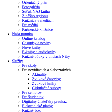
Orientačný plán
Fotogaléria
Súťaž NAJ kniha
Z nášho regiónu
Knižnica v médiách
Pre médiá
Partnerské knižnice
Naša ponuka
Online katalóg
Časopisy a noviny
Nové knihy
E-knihy a audioknihy
Knižné búdky v uliciach Nitry
Služby
Pre školy
Pre nevidiacich a slabozrakých
Aktuality
Zvukové časopisy
Zvukové knihy
Cirkulačné súbory
Pre seniorov
Pre študentov
Digitálny čitateľský preukaz
Elektronické platby
Knižný box