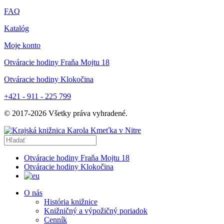
FAQ
Katalóg
Moje konto
Otváracie hodiny Fraňa Mojtu 18
Otváracie hodiny Klokočina
+421 - 911 - 225 799
© 2017-
2026
Všetky práva vyhradené.
Otváracie hodiny Fraňa Mojtu 18
Otváracie hodiny Klokočina
O nás
História knižnice
Knižničný a výpožičný poriadok
Cenník