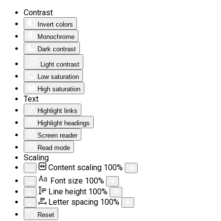
Contrast
Invert colors
Monochrome
Dark contrast
Light contrast
Low saturation
High saturation
Text
Highlight links
Highlight headings
Screen reader
Read mode
Scaling
Content scaling
100
%
Aa
Font size
100
%
Line height
100
%
Letter spacing
100
%
Reset