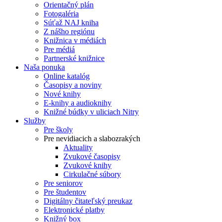
Orientačný plán
Fotogaléria
Súťaž NAJ kniha
Z nášho regiónu
Knižnica v médiách
Pre médiá
Partnerské knižnice
Naša ponuka
Online katalóg
Časopisy a noviny
Nové knihy
E-knihy a audioknihy
Knižné búdky v uliciach Nitry
Služby
Pre školy
Pre nevidiacich a slabozrakých
Aktuality
Zvukové časopisy
Zvukové knihy
Cirkulačné súbory
Pre seniorov
Pre študentov
Digitálny čitateľský preukaz
Elektronické platby
Knižný box