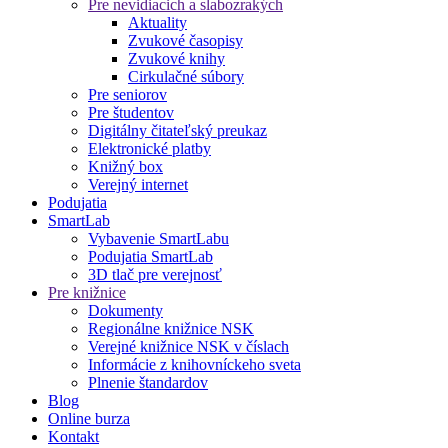
Pre nevidiacich a slabozrakých
Aktuality
Zvukové časopisy
Zvukové knihy
Cirkulačné súbory
Pre seniorov
Pre študentov
Digitálny čitateľský preukaz
Elektronické platby
Knižný box
Verejný internet
Podujatia
SmartLab
Vybavenie SmartLabu
Podujatia SmartLab
3D tlač pre verejnosť
Pre knižnice
Dokumenty
Regionálne knižnice NSK
Verejné knižnice NSK v číslach
Informácie z knihovníckeho sveta
Plnenie štandardov
Blog
Online burza
Kontakt