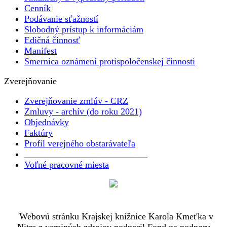
Cenník
Podávanie sťažností
Slobodný prístup k informáciám
Edičná činnosť
Manifest
Smernica oznámení protispoločenskej činnosti
Zverejňovanie
Zverejňovanie zmlúv - CRZ
Zmluvy - archív (do roku 2021)
Objednávky
Faktúry
Profil verejného obstarávateľa
___________________________
Voľné pracovné miesta
Webovú stránku Krajskej knižnice Karola Kmeťka v
Nitre z verejných zdrojov podporil Fond na podporu