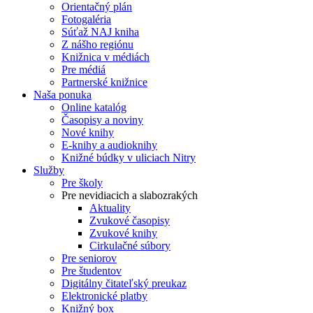
Orientačný plán
Fotogaléria
Súťaž NAJ kniha
Z nášho regiónu
Knižnica v médiách
Pre médiá
Partnerské knižnice
Naša ponuka
Online katalóg
Časopisy a noviny
Nové knihy
E-knihy a audioknihy
Knižné búdky v uliciach Nitry
Služby
Pre školy
Pre nevidiacich a slabozrakých
Aktuality
Zvukové časopisy
Zvukové knihy
Cirkulačné súbory
Pre seniorov
Pre študentov
Digitálny čitateľský preukaz
Elektronické platby
Knižný box