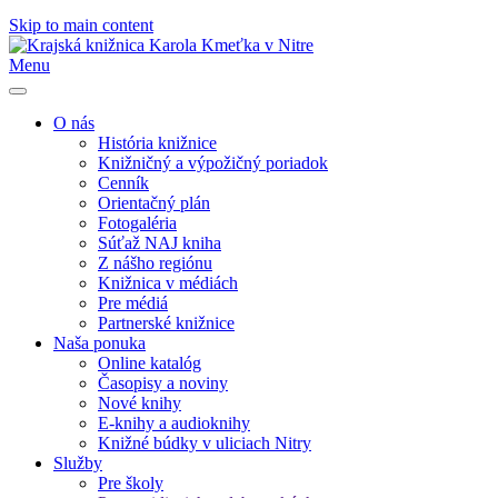
Skip to main content
Menu
O nás
História knižnice
Knižničný a výpožičný poriadok
Cenník
Orientačný plán
Fotogaléria
Súťaž NAJ kniha
Z nášho regiónu
Knižnica v médiách
Pre médiá
Partnerské knižnice
Naša ponuka
Online katalóg
Časopisy a noviny
Nové knihy
E-knihy a audioknihy
Knižné búdky v uliciach Nitry
Služby
Pre školy