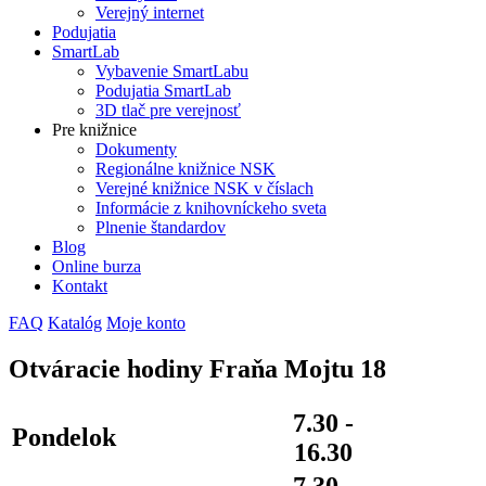
Verejný internet
Podujatia
SmartLab
Vybavenie SmartLabu
Podujatia SmartLab
3D tlač pre verejnosť
Pre knižnice
Dokumenty
Regionálne knižnice NSK
Verejné knižnice NSK v číslach
Informácie z knihovníckeho sveta
Plnenie štandardov
Blog
Online burza
Kontakt
FAQ
Katalóg
Moje konto
Otváracie hodiny Fraňa Mojtu 18
7.30 -
Pondelok
16.30
7.30 -