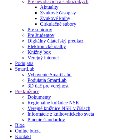
Pre nevidiacich a slabozrakých
Aktuality
Zvukové časopisy
Zvukové knihy
Cirkulačné súbory
Pre seniorov
Pre študentov
Digitálny čitateľský preukaz
Elektronické platby
Knižný box
Verejný internet
Podujatia
SmartLab
Vybavenie SmartLabu
Podujatia SmartLab
3D tlač pre verejnosť
Pre knižnice
Dokumenty
Regionálne knižnice NSK
Verejné knižnice NSK v číslach
Informácie z knihovníckeho sveta
Plnenie štandardov
Blog
Online burza
Kontakt