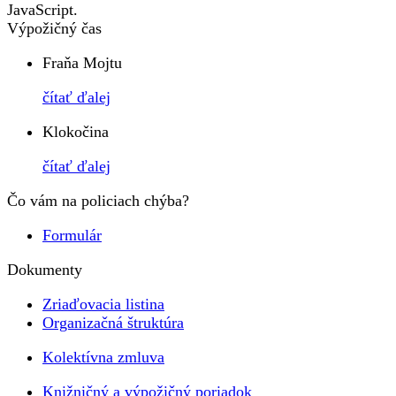
JavaScript.
Výpožičný čas
Fraňa Mojtu
čítať ďalej
Klokočina
čítať ďalej
Čo vám na policiach chýba?
Formulár
Dokumenty
Zriaďovacia listina
Organizačná štruktúra
Kolektívna zmluva
Knižničný a výpožičný poriadok