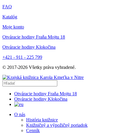
FAQ
Katalóg
Moje konto
Otváracie hodiny Fraňa Mojtu 18
Otváracie hodiny Klokočina
+421 - 911 - 225 799
© 2017-
2026
Všetky práva vyhradené.
Otváracie hodiny Fraňa Mojtu 18
Otváracie hodiny Klokočina
O nás
História knižnice
Knižničný a výpožičný poriadok
Cenník