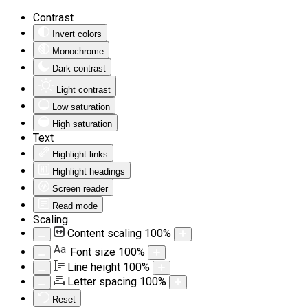
Contrast
Invert colors
Monochrome
Dark contrast
Light contrast
Low saturation
High saturation
Text
Highlight links
Highlight headings
Screen reader
Read mode
Scaling
Content scaling
100
%
Aa
Font size
100
%
Line height
100
%
Letter spacing
100
%
Reset