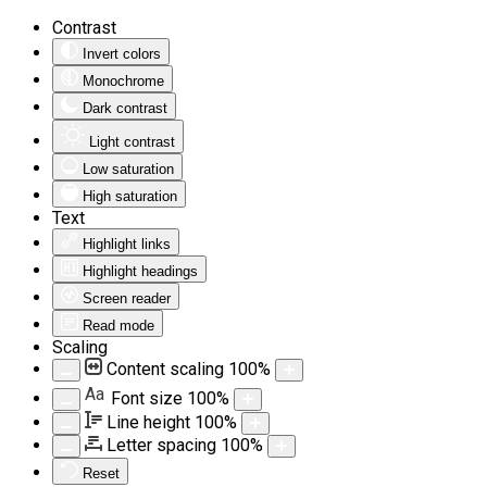
Contrast
Invert colors
Monochrome
Dark contrast
Light contrast
Low saturation
High saturation
Text
Highlight links
Highlight headings
Screen reader
Read mode
Scaling
Content scaling
100
%
Aa
Font size
100
%
Line height
100
%
Letter spacing
100
%
Reset