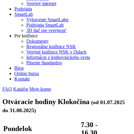
Verejný internet
Podujatia
SmartLab
Vybavenie SmartLabu
Podujatia SmartLab
3D tlač pre verejnosť
Pre knižnice
Dokumenty
Regionálne knižnice NSK
Verejné knižnice NSK v číslach
Informácie z knihovníckeho sveta
Plnenie štandardov
Blog
Online burza
Kontakt
FAQ
Katalóg
Moje konto
Otváracie hodiny Klokočina
(od 01.07.2025
do 31.08.2025)
7.30 -
Pondelok
16.30