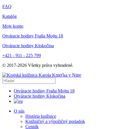
FAQ
Katalóg
Moje konto
Otváracie hodiny Fraňa Mojtu 18
Otváracie hodiny Klokočina
+421 - 911 - 225 799
© 2017-
2026
Všetky práva vyhradené.
Otváracie hodiny Fraňa Mojtu 18
Otváracie hodiny Klokočina
O nás
História knižnice
Knižničný a výpožičný poriadok
Cenník