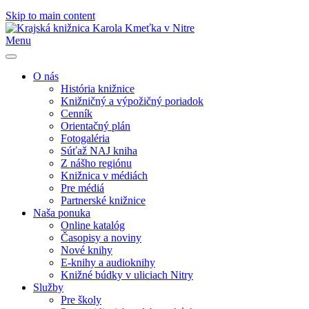
Skip to main content
Menu
O nás
História knižnice
Knižničný a výpožičný poriadok
Cenník
Orientačný plán
Fotogaléria
Súťaž NAJ kniha
Z nášho regiónu
Knižnica v médiách
Pre médiá
Partnerské knižnice
Naša ponuka
Online katalóg
Časopisy a noviny
Nové knihy
E-knihy a audioknihy
Knižné búdky v uliciach Nitry
Služby
Pre školy