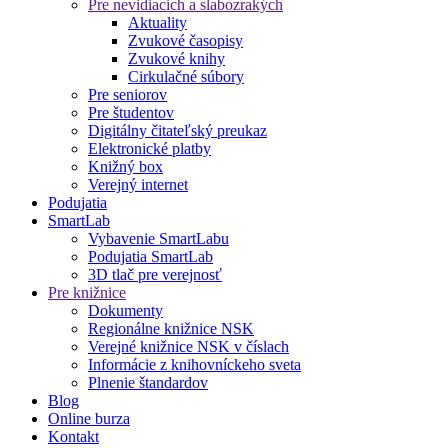
Pre nevidiacich a slabozrakých
Aktuality
Zvukové časopisy
Zvukové knihy
Cirkulačné súbory
Pre seniorov
Pre študentov
Digitálny čitateľský preukaz
Elektronické platby
Knižný box
Verejný internet
Podujatia
SmartLab
Vybavenie SmartLabu
Podujatia SmartLab
3D tlač pre verejnosť
Pre knižnice
Dokumenty
Regionálne knižnice NSK
Verejné knižnice NSK v číslach
Informácie z knihovníckeho sveta
Plnenie štandardov
Blog
Online burza
Kontakt