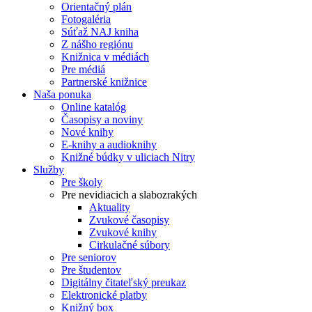
Orientačný plán
Fotogaléria
Súťaž NAJ kniha
Z nášho regiónu
Knižnica v médiách
Pre médiá
Partnerské knižnice
Naša ponuka
Online katalóg
Časopisy a noviny
Nové knihy
E-knihy a audioknihy
Knižné búdky v uliciach Nitry
Služby
Pre školy
Pre nevidiacich a slabozrakých
Aktuality
Zvukové časopisy
Zvukové knihy
Cirkulačné súbory
Pre seniorov
Pre študentov
Digitálny čitateľský preukaz
Elektronické platby
Knižný box