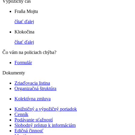
Výpožičný čas
Fraňa Mojtu
čítať ďalej
Klokočina
čítať ďalej
Čo vám na policiach chýba?
Formulár
Dokumenty
Zriaďovacia listina
Organizačná štruktúra
Kolektívna zmluva
Knižničný a výpožičný poriadok
Cenník
Podávanie sťažností
Slobodný prístup k informáciám
Edičná činnosť