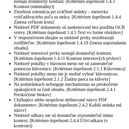
nemajú dostatočný kontrast. [Kritérium úspešnosti 1.4.3
Kontrast (minimálny)]
Zhoršená orientácia pri zväčšení stránky – menovka
vyhľadávacieho poľa sa stráca. [Kritérium úspešnosti 1.4.4
Zmena veľkosti textu]
Niektoré PDF dokumenty sú naskenované bez použitia OCR
vrstvy. [Kritérium úspešnosti 1.4.5 Text vo forme obrázkov]
V responzívnom dizajne sa niektoré prvky nezobrazujú
rozlíšiteľne. [Kritérium úspešnosti 1.4.10 Zmena usporiadania
obsahu]
Niektoré netextové prvky nemajú dostatočný kontrast.
[Kritérium úspešnosti 1.4.11 Kontrast netextových prvkov]
Niektoré položky v hlavnom menu nie sú zamerateľné
pomocou klávesnice. [Kritérium úspešnosti 2.1.1 Klávesnica]
Niektoré položky menu nie je možné vybrať klávesnicou.
[Kritérium úspešnosti 2.1.2 Žiadna pasca na klávesy]
Na podstránkach nefunguje mechanizmus na preskočenie
opakujúcich sa častí obsahu. [Kritérium úspešnosti 2.4.1
Preskočenie blokov]
Chýbajúce alebo nesprávne definované názvy PDF
dokumentov. [Kritérium úspešnosti 2.4.2 Každá stránka má
názov]
Niektoré odkazy nie sú dostatočne zrozumiteľné mimo
kontext. [Kritérium úspešnosti 2.4.4 Účel odkazu (v
kontexte)]