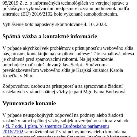
95/2019 Z. z. o informačných technológiách vo verejnej správe a
príslušnými vykonávacími predpismi v rozsahu podmienok podľa
smernice (EÚ) 2016/2102 bolo vykonané samohodnotením.
Vyhlásenie bolo naposledy skontrolované 4. 10. 2023.
Spätná väzba a kontaktné informácie
V prípade akýchkoľvek problémov s prístupnosťou webového sídla
nás, prosím, kontaktujte na e-mailovej adrese:
Táto e-mailová adresa
je chránená pred spamovacími robotmi. Na jej zobrazenie
potrebujete mať nainštalovaný JavaScript.
. Správcom a
prevádzkovateľom webového sídla je Krajská knižnica Karola
Kmeťka v Nitre.
Zodpovednou osobou za prístupnosť a za spracovanie žiadostí
zasielaných v rámci spätnej väzby je pani Mgr. Ivana Budayová.
Vynucovacie konanie
V prípade neuspokojivých odpovedí na podnety alebo žiadosti
zaslané v rámci spätnej väzby subjektu verejného sektora v súlade
s
čl. 7 ods. 1 písm. b) smernice Európskeho parlamentu
2016/2102
sa môžete obrátiť v rámci vynucovacieho konania na