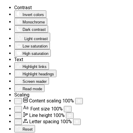
Contrast
Invert colors
Monochrome
Dark contrast
Light contrast
Low saturation
High saturation
Text
Highlight links
Highlight headings
Screen reader
Read mode
Scaling
Content scaling
100
%
Aa
Font size
100
%
Line height
100
%
Letter spacing
100
%
Reset