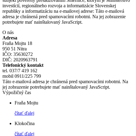
subjekt poverený presadzovaním Smernice, ktorým je Ministerstvo
investícií, regionálneho rozvoja a informatizácie Slovenskej
republiky a informatizáciu na e-mailovej adrese:
Táto e-mailová
adresa je chránená pred spamovacími robotmi. Na jej zobrazenie
potrebujete mať nainštalovaný JavaScript.
O nás
Adresa
Fraňa Mojtu 18
950 51 Nitra
IČO: 35630272
DIČ: 2020963791
Telefonický kontakt
tel. 037/7 419 162
mobil 0911/225 799
Táto e-mailová adresa je chránená pred spamovacími robotmi. Na
jej zobrazenie potrebujete mať nainštalovaný JavaScript.
Výpožičný čas
Fraňa Mojtu
čítať ďalej
Klokočina
čítať ďalej