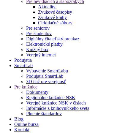
Pre nevidiacich a slabozrakých
Aktuality
Zvukové časopisy
Zvukové knihy
Cirkulačné súbory
Pre seniorov
Pre študentov
Digitálny čitateľský preukaz
Elektronické platby
Knižný box
Verejný internet
Podujatia
SmartLab
Vybavenie SmartLabu
Podujatia SmartLab
3D tlač pre verejnosť
Pre knižnice
Dokumenty
Regionálne knižnice NSK
Verejné knižnice NSK v číslach
Informácie z knihovníckeho sveta
Plnenie štandardov
Blog
Online burza
Kontakt