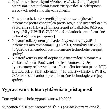
Nesúlad so slovenskými všeobecne záväznými právnymi
predpismi, upravujúcimi štandardy týkajúce sa prístupnosti
webových sídel a mobilných aplikácii:
Na stránkach, ktoré zverejňujú povinne zverejňované
informácie podľa osobitných predpisov, nie je uvedený dátum
vytvorenia stránky a dátum poslednej aktualizácie. [§15 pís.
k) vyhlášky UPVII č. 78/2020 o štandardoch pre informačné
technológie verejnej správy]
Niektoré odkazy nemajú uvedenú významovo výstižnú
informáciu ako text odkazu. [§16 pís. f) vyhlášky UPVII č.
78/2020 o štandardoch pre informačné technológie verejnej
správy]
Niektoré odkazy nie sú doplnené o informáciu o formáte a
veľkosti súboru. Používateľ nie je informovaný, že
hypertextový odkaz vedie na súbor iného formátu (napr. RTF,
DOCX, XLS, PDF, ZIP atď.). [§18 pís. i) vyhlášky UPVII č.
78/2020 o štandardoch pre informačné technológie verejnej
správy]
Vypracovanie tohto vyhlásenia o prístupnosti
Toto vyhlásenie bolo vypracované 4.10.2023.
Vyhodnotenie súladu webového sídla s požiadavkami zákona č.