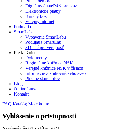
Pre študentov
Digitálny čitateľský preukaz
Elektronické platby
Knižný box
Verejný internet
Podujatia
SmartLab
Vybavenie SmartLabu
Podujatia SmartLab
3D tlač pre verejnosť
Pre knižnice
Dokumenty
Regionálne knižnice NSK
Verejné knižnice NSK v číslach
Informácie z knihovníckeho sveta
Plnenie štandardov
Blog
Online burza
Kontakt
FAQ
Katalóg
Moje konto
Vyhlásenie o prístupnosti
Napísané dňa
04. október 2023
.