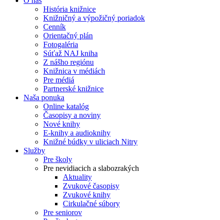
O nás
História knižnice
Knižničný a výpožičný poriadok
Cenník
Orientačný plán
Fotogaléria
Súťaž NAJ kniha
Z nášho regiónu
Knižnica v médiách
Pre médiá
Partnerské knižnice
Naša ponuka
Online katalóg
Časopisy a noviny
Nové knihy
E-knihy a audioknihy
Knižné búdky v uliciach Nitry
Služby
Pre školy
Pre nevidiacich a slabozrakých
Aktuality
Zvukové časopisy
Zvukové knihy
Cirkulačné súbory
Pre seniorov