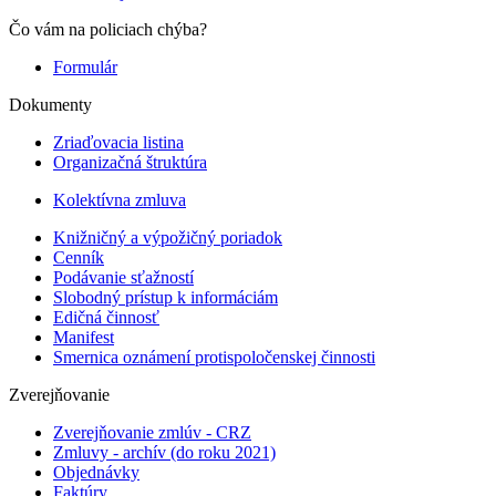
Čo vám na policiach chýba?
Formulár
Dokumenty
Zriaďovacia listina
Organizačná štruktúra
Kolektívna zmluva
Knižničný a výpožičný poriadok
Cenník
Podávanie sťažností
Slobodný prístup k informáciám
Edičná činnosť
Manifest
Smernica oznámení protispoločenskej činnosti
Zverejňovanie
Zverejňovanie zmlúv - CRZ
Zmluvy - archív (do roku 2021)
Objednávky
Faktúry