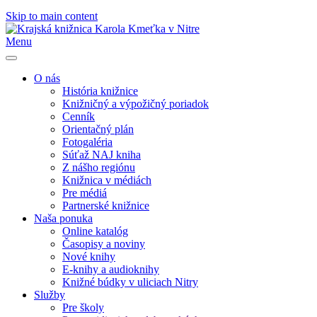
Skip to main content
Menu
O nás
História knižnice
Knižničný a výpožičný poriadok
Cenník
Orientačný plán
Fotogaléria
Súťaž NAJ kniha
Z nášho regiónu
Knižnica v médiách
Pre médiá
Partnerské knižnice
Naša ponuka
Online katalóg
Časopisy a noviny
Nové knihy
E-knihy a audioknihy
Knižné búdky v uliciach Nitry
Služby
Pre školy