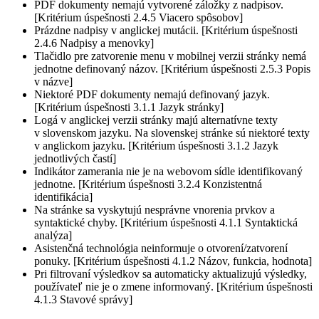
PDF dokumenty nemajú vytvorené záložky z nadpisov.
[Kritérium úspešnosti 2.4.5 Viacero spôsobov]
Prázdne nadpisy v anglickej mutácii. [Kritérium úspešnosti
2.4.6 Nadpisy a menovky]
Tlačidlo pre zatvorenie menu v mobilnej verzii stránky nemá
jednotne definovaný názov. [Kritérium úspešnosti 2.5.3 Popis
v názve]
Niektoré PDF dokumenty nemajú definovaný jazyk.
[Kritérium úspešnosti 3.1.1 Jazyk stránky]
Logá v anglickej verzii stránky majú alternatívne texty
v slovenskom jazyku. Na slovenskej stránke sú niektoré texty
v anglickom jazyku. [Kritérium úspešnosti 3.1.2 Jazyk
jednotlivých častí]
Indikátor zamerania nie je na webovom sídle identifikovaný
jednotne. [Kritérium úspešnosti 3.2.4 Konzistentná
identifikácia]
Na stránke sa vyskytujú nesprávne vnorenia prvkov a
syntaktické chyby. [Kritérium úspešnosti 4.1.1 Syntaktická
analýza]
Asistenčná technológia neinformuje o otvorení/zatvorení
ponuky. [Kritérium úspešnosti 4.1.2 Názov, funkcia, hodnota]
Pri filtrovaní výsledkov sa automaticky aktualizujú výsledky,
používateľ nie je o zmene informovaný. [Kritérium úspešnosti
4.1.3 Stavové správy]