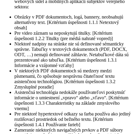
webových sídel a mobilných aplikácií subjektov verejného
sektora:
Obrázky v PDF dokumentoch, logá, bannery, neobsahujú
alternatívny text. [Kritérium úspešnosti 1.1.1 Netextový
obsah]
Pre video záznam sa neposkytujú titulky. [Kritérium
úspešnosti 1.2.2 Titulky (pre médiá nahraté vopred)]
Niektoré nadpisy na stránke nie sú definované sémanticky
správne. Tabuľky v textových dokumentoch (PDF, DOCX,
ODT, …) nemajú definované záhlavie. Netabuľkové dáta sú
prezentované ako tabuľka. [Kritérium úspešnosti 1.3.1
Informácie a vzájomné vzťahy]
V niektorých PDF dokumentoch sú medzery medzi
písmenami, čo spôsobuje nesprávnu čitateľnosť textu
asistenčnou technológiou. [Kritérium úspešnosti 1.3.2
Zmysluplné poradie]
Asistenčná technológia nedokáže používateľovi poskytnúť
informácie o umiestnení „vpravo“ alebo „vľavo“. [Kritérium
úspešnosti 1.3.3 Charakteristiky na základe zmyslového
vnemu]
Pre niektoré hypertextové odkazy sa farba používa ako jediný
rozlišovací prostriedok od bežného textu. [Kritérium
úspešnosti 1.4.1 Používanie farieb]
Zameranie niektorých navigačných prvkov a PDF súbory