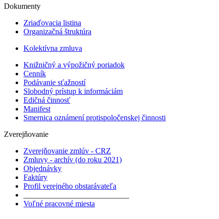
Dokumenty
Zriaďovacia listina
Organizačná štruktúra
Kolektívna zmluva
Knižničný a výpožičný poriadok
Cenník
Podávanie sťažností
Slobodný prístup k informáciám
Edičná činnosť
Manifest
Smernica oznámení protispoločenskej činnosti
Zverejňovanie
Zverejňovanie zmlúv - CRZ
Zmluvy - archív (do roku 2021)
Objednávky
Faktúry
Profil verejného obstarávateľa
___________________________
Voľné pracovné miesta