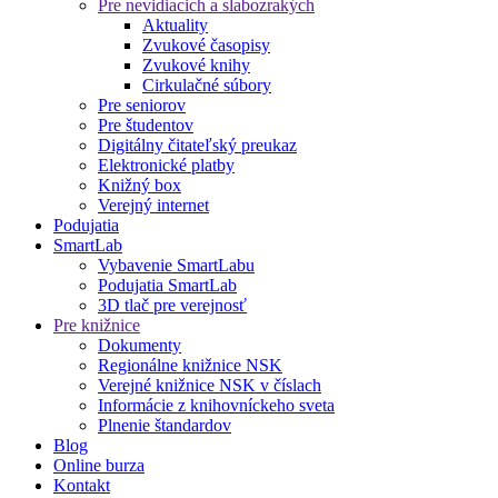
Pre nevidiacich a slabozrakých
Aktuality
Zvukové časopisy
Zvukové knihy
Cirkulačné súbory
Pre seniorov
Pre študentov
Digitálny čitateľský preukaz
Elektronické platby
Knižný box
Verejný internet
Podujatia
SmartLab
Vybavenie SmartLabu
Podujatia SmartLab
3D tlač pre verejnosť
Pre knižnice
Dokumenty
Regionálne knižnice NSK
Verejné knižnice NSK v číslach
Informácie z knihovníckeho sveta
Plnenie štandardov
Blog
Online burza
Kontakt