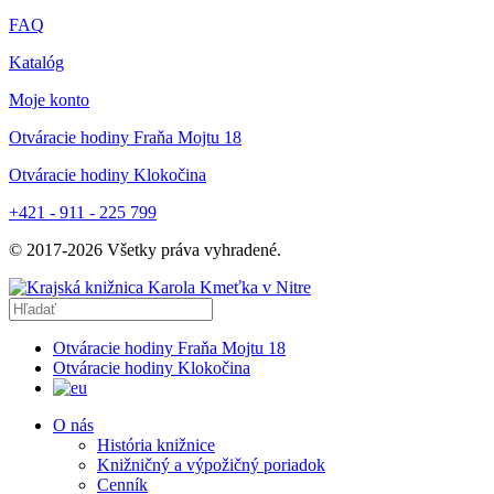
FAQ
Katalóg
Moje konto
Otváracie hodiny Fraňa Mojtu 18
Otváracie hodiny Klokočina
+421 - 911 - 225 799
© 2017-
2026
Všetky práva vyhradené.
Otváracie hodiny Fraňa Mojtu 18
Otváracie hodiny Klokočina
O nás
História knižnice
Knižničný a výpožičný poriadok
Cenník