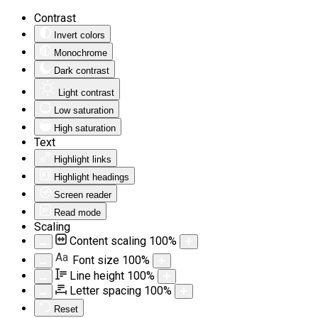
Contrast
Invert colors
Monochrome
Dark contrast
Light contrast
Low saturation
High saturation
Text
Highlight links
Highlight headings
Screen reader
Read mode
Scaling
Content scaling
100
%
Aa
Font size
100
%
Line height
100
%
Letter spacing
100
%
Reset