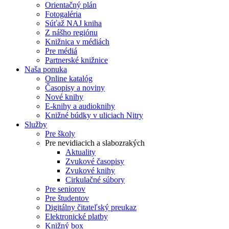
Orientačný plán
Fotogaléria
Súťaž NAJ kniha
Z nášho regiónu
Knižnica v médiách
Pre médiá
Partnerské knižnice
Naša ponuka
Online katalóg
Časopisy a noviny
Nové knihy
E-knihy a audioknihy
Knižné búdky v uliciach Nitry
Služby
Pre školy
Pre nevidiacich a slabozrakých
Aktuality
Zvukové časopisy
Zvukové knihy
Cirkulačné súbory
Pre seniorov
Pre študentov
Digitálny čitateľský preukaz
Elektronické platby
Knižný box