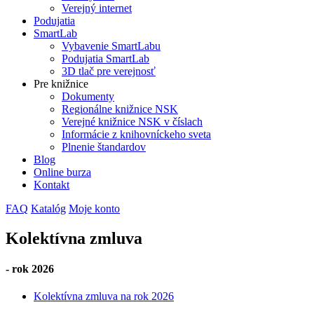
Verejný internet
Podujatia
SmartLab
Vybavenie SmartLabu
Podujatia SmartLab
3D tlač pre verejnosť
Pre knižnice
Dokumenty
Regionálne knižnice NSK
Verejné knižnice NSK v číslach
Informácie z knihovníckeho sveta
Plnenie štandardov
Blog
Online burza
Kontakt
FAQ
Katalóg
Moje konto
Kolektívna zmluva
- rok 2026
Kolektívna zmluva na rok 2026