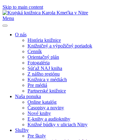
Skip to main content
Menu
O nás
História knižnice
Knižničný a výpožičný poriadok
Cenník
Orientačný plán
Fotogaléria
Súťaž NAJ kniha
Z nášho regiónu
Knižnica v médiách
Pre médiá
Partnerské knižnice
Naša ponuka
Online katalóg
Časopisy a noviny
Nové knihy
E-knihy a audioknihy
Knižné búdky v uliciach Nitry
Služby
Pre školy