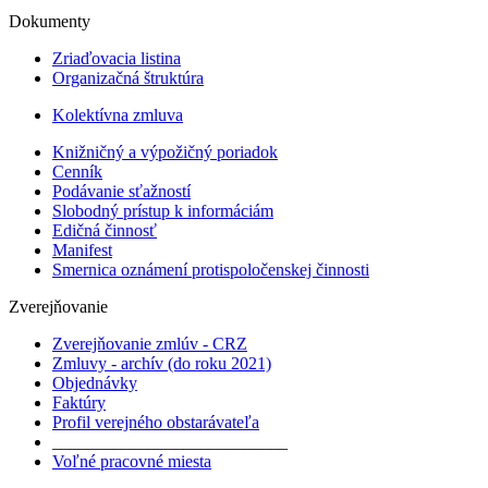
Dokumenty
Zriaďovacia listina
Organizačná štruktúra
Kolektívna zmluva
Knižničný a výpožičný poriadok
Cenník
Podávanie sťažností
Slobodný prístup k informáciám
Edičná činnosť
Manifest
Smernica oznámení protispoločenskej činnosti
Zverejňovanie
Zverejňovanie zmlúv - CRZ
Zmluvy - archív (do roku 2021)
Objednávky
Faktúry
Profil verejného obstarávateľa
___________________________
Voľné pracovné miesta