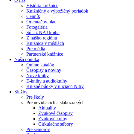
O nás
História knižnice
Knižničný a výpožičný poriadok
Cenník
Orientačný plán
Fotogaléria
Súťaž NAJ kniha
Z nášho regiónu
Knižnica v médiách
Pre médiá
Partnerské knižnice
Naša ponuka
Online katalóg
Časopisy a noviny
Nové knihy
E-knihy a audioknihy
Knižné búdky v uliciach Nitry
Služby
Pre školy
Pre nevidiacich a slabozrakých
Aktuality
Zvukové časopisy
Zvukové knihy
Cirkulačné súbory
Pre seniorov