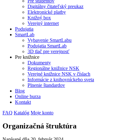
Pre študentov
Digitálny čitateľský preukaz
Elektronické platby
Knižný box
Verejný internet
Podujatia
SmartLab
Vybavenie SmartLabu
Podujatia SmartLab
3D tlač pre verejnosť
Pre knižnice
Dokumenty
Regionálne knižnice NSK
Verejné knižnice NSK v číslach
Informácie z knihovníckeho sveta
Plnenie štandardov
Blog
Online burza
Kontakt
FAQ
Katalóg
Moje konto
Organizačná štruktúra
Napísané dňa
20. február 2024
.