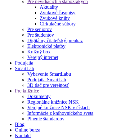
Pre nevidiacich a slabozrakých
Aktuality
Zvukové časopisy
Zvukové knihy
Cirkulačné súbory
Pre seniorov
Pre študentov
Digitálny čitateľský preukaz
Elektronické platby
Knižný box
Verejný internet
Podujatia
SmartLab
Vybavenie SmartLabu
Podujatia SmartLab
3D tlač pre verejnosť
Pre knižnice
Dokumenty
Regionálne knižnice NSK
Verejné knižnice NSK v číslach
Informácie z knihovníckeho sveta
Plnenie štandardov
Blog
Online burza
Kontakt