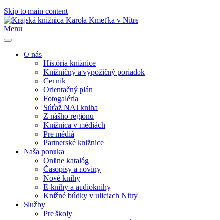
Skip to main content
Menu
O nás
História knižnice
Knižničný a výpožičný poriadok
Cenník
Orientačný plán
Fotogaléria
Súťaž NAJ kniha
Z nášho regiónu
Knižnica v médiách
Pre médiá
Partnerské knižnice
Naša ponuka
Online katalóg
Časopisy a noviny
Nové knihy
E-knihy a audioknihy
Knižné búdky v uliciach Nitry
Služby
Pre školy