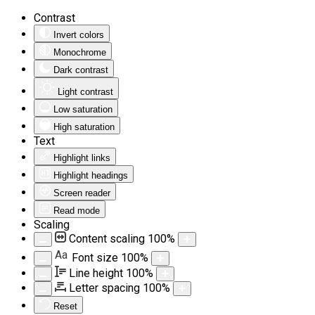
Contrast
Invert colors
Monochrome
Dark contrast
Light contrast
Low saturation
High saturation
Text
Highlight links
Highlight headings
Screen reader
Read mode
Scaling
Content scaling
100
%
Aa
Font size
100
%
Line height
100
%
Letter spacing
100
%
Reset