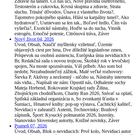
Zdravie na tanieri. Čo nás učí, Nové pravidlá ošetrovného,
Testosterón a cukrovka, Krvná skupina a zdravie, Strata
sluchu. Trinásť dôvodov, Únava z vlastného života?,
Tajomstvo pokojného spánku, Hlási sa karpálny tunel?, Ako
hydratovať?, Usmievam sa len tak., Boľavé hrdlo, Čím vás
vyliečia?, Exotické nástrahy, Hoďte sa do sucha, Vinník
estrogén, Emočné potenie, Citrónová tráva, Záver
Nový život 04, 2026
Úvod, Obsah, Naučiť myšlienky vzlietnuť, Územie
objavných ciest pre hma, Dve dôležité legislatívne zmen,
Príspevok na osobnú asistenciu, Európska únia nevidiacich v
Br, Redakčná rada s novou trojicou, Školský rok v levočskej
spojen, Na moste spoznávania, Váš príbeh: Ako som bol
nedobr, Nezabudnuteľný zážitok, Malé veľké rozhovory:
Števka P, Aktívny a nezlomný - ničoho sa, Nástrahy internetu
nás vidia.., Napísali ste nám: Opustil nás, Odhalenie sochy
Mateja Hrebend, Rokovanie Krajskej rady Žilina,
Zbojníckym chodníčkom, Charity Run 2026, Snívať sa oplatí,
Spišská základná organizácia n, So zvonkami šťastia v
Šumiaci,, Hmatové knihy: pop-up výstava, Čachtický kaštieľ,
Nevidiaci v zahraničí: Autenti, Technovinky: Brailový
zápisník, Šport: Kysucký polmaratón 2026, Inzeráty,
Stanovisko Slovenskej autority, Knižné novinky, Záver
Prameň 07, 2026
Úvod, Obsah, Blok o nevidiacich: Prvé kolo, Nevidiaci autor