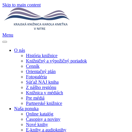
Skip to main content
Menu
O nás
História knižnice
Knižničný a výpožičný poriadok
Cenník
Orientačný plán
Fotogaléria
Súťaž NAJ kniha
Z nášho regiónu
Knižnica v médiách
Pre médiá
Partnerské knižnice
Naša ponuka
Online katalóg
Časopisy a noviny
Nové knihy
E-knihy a audioknihy