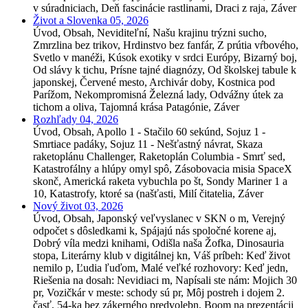
v súradniciach, Deň fascinácie rastlinami, Draci z raja, Záver
Život a Slovenka 05, 2026
Úvod, Obsah, Neviditeľní, Našu krajinu trýzni sucho,
Zmrzlina bez trikov, Hrdinstvo bez fanfár, Z prútia vŕbového,
Svetlo v manéži, Kúsok exotiky v srdci Európy, Bizarný boj,
Od slávy k tichu, Prísne tajné diagnózy, Od školskej tabule k
japonskej, Červené mesto, Archivár doby, Kostnica pod
Parížom, Nekompromisná Železná lady, Odvážny útek za
tichom a oliva, Tajomná krása Patagónie, Záver
Rozhľady 04, 2026
Úvod, Obsah, Apollo 1 - Stačilo 60 sekúnd, Sojuz 1 -
Smrtiace padáky, Sojuz 11 - Nešťastný návrat, Skaza
raketoplánu Challenger, Raketoplán Columbia - Smrť sed,
Katastrofálny a hlúpy omyl spô, Zásobovacia misia SpaceX
skonč, Americká raketa vybuchla po št, Sondy Mariner 1 a
10, Katastrofy, ktoré sa (našťasti, Milí čitatelia, Záver
Nový život 03, 2026
Úvod, Obsah, Japonský veľvyslanec v SKN o m, Verejný
odpočet s dôsledkami k, Spájajú nás spoločné korene aj,
Dobrý víla medzi knihami, Odišla naša Žofka, Dinosauria
stopa, Literárny klub v digitálnej kn, Váš príbeh: Keď život
nemilo p, Ľudia ľuďom, Malé veľké rozhovory: Keď jedn,
Riešenia na dosah: Nevidiaci m, Napísali ste nám: Mojich 30
pr, Vozičkár v meste: schody sú pr, Môj postreh i dojem 2.
časť, 54-ka bez zákerného predvolebn, Boom na prezentácii