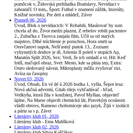
pomôcok v, Židovská prehliadka Bratislavy, Nevidiaci v
zahraničí: O tom,, Šport: Futbal v znamení zážitk, Inzeráty,
Knižné novinky, Pre deti a mládež, Záver
Prameň 06, 2026
Úvod, Blok o nevidiacich: V Rehabili, Masírovať by som
chcela až do, Život medzi plazmi, Z rebelov robili pacientov
2., Zubačka z Tisovca zaujala film, Učil sa od starých
majstrov, Dlhé trúchlenie je poruchou, Hora smrti sa
Oravčanovi napok, Nešťastný piatok 13., Zoznam
vyhynutých druhov je dl, Artemis II poletí v stopách Ap,
Maratón Split 2026, Sex: Veril, že ich omladí a vr, Hit: Keď
fotíš, maľuješ obraz, Svet: Mesto, kde sa plnia sny, Extra:
Ostro sledovaný návrat, Mikroplasty môžu zvyšovať rizi,
Avíza na časopisy
Novet 03, 2026
Úvod, Obsah, En vé dé á 2026 bodka 1, vyšla, Šepot lesa:
Nová akčná adventú, Gitab rilejs vyhľadávač - hľad,
Vedkyňa, ktorá žila v konžskej, Pavol Myšlan, objaviteľ
úplne, Na Marse objavili chemickú lát, Pravekým oceánom
vládli obrovs, Rameno chobotniceje ako jazyk, Žijú v izolácii
a pária sa s p, Záver
Literárny klub 01, 2026
Literárny klub - Ema Mališková
Literárny klub 02, 2026
Literárny klub Silvia Kaščákov