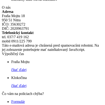
O nás
Adresa
Fraňa Mojtu 18
950 51 Nitra
IČO: 35630272
DIČ: 2020963791
Telefonický kontakt
tel. 037/7 419 162
mobil 0911/225 799
Táto e-mailová adresa je chránená pred spamovacími robotmi. Na
jej zobrazenie potrebujete mať nainštalovaný JavaScript.
Výpožičný čas
Fraňa Mojtu
čítať ďalej
Klokočina
čítať ďalej
Čo vám na policiach chýba?
Formulár