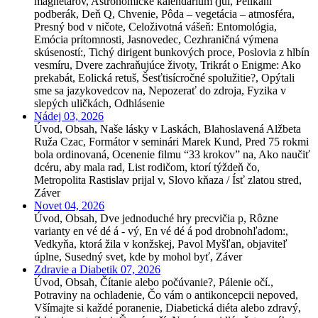
magnetarov, Astronomické kalendárium (júl, Pelikání
podberák, Deň Q, Chvenie, Pôda – vegetácia – atmosféra,
Presný bod v ničote, Celoživotná vášeň: Entomológia,
Emócia prítomnosti, Jasnovedec, Cezhraničná výmena
skúseností:, Tichý dirigent bunkových proce, Poslovia z hlbín
vesmíru, Dvere zachraňujúce životy, Trikrát o Enigme: Ako
prekabát, Eolická retuš, Šesťtisícročné spolužitie?, Opýtali
sme sa jazykovedcov na, Nepozerať do zdroja, Fyzika v
slepých uličkách, Odhlásenie
Nádej 03, 2026
Úvod, Obsah, Naše lásky v Laskách, Blahoslavená Alžbeta
Ruža Czac, Formátor v seminári Marek Kund, Pred 75 rokmi
bola ordinovaná, Ocenenie filmu “33 krokov” na, Ako naučiť
dcéru, aby mala rad, List rodičom, ktorí týždeň čo,
Metropolita Rastislav prijal v, Slovo kňaza / Ísť zlatou stred,
Záver
Novet 04, 2026
Úvod, Obsah, Dve jednoduché hry precvičia p, Rôzne
varianty en vé dé á - vý, En vé dé á pod drobnohľadom:,
Vedkyňa, ktorá žila v konžskej, Pavol Myšľan, objaviteľ
úplne, Susedný svet, kde by mohol byť, Záver
Zdravie a Diabetik 07, 2026
Úvod, Obsah, Čítanie alebo počúvanie?, Pálenie očí.,
Potraviny na ochladenie, Čo vám o antikoncepcii nepoved,
Všímajte si každé poranenie, Diabetická diéta alebo zdravý,