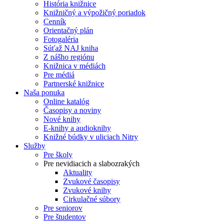
História knižnice
Knižničný a výpožičný poriadok
Cenník
Orientačný plán
Fotogaléria
Súťaž NAJ kniha
Z nášho regiónu
Knižnica v médiách
Pre médiá
Partnerské knižnice
Naša ponuka
Online katalóg
Časopisy a noviny
Nové knihy
E-knihy a audioknihy
Knižné búdky v uliciach Nitry
Služby
Pre školy
Pre nevidiacich a slabozrakých
Aktuality
Zvukové časopisy
Zvukové knihy
Cirkulačné súbory
Pre seniorov
Pre študentov