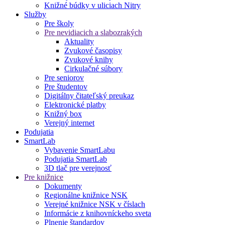
Knižné búdky v uliciach Nitry
Služby
Pre školy
Pre nevidiacich a slabozrakých
Aktuality
Zvukové časopisy
Zvukové knihy
Cirkulačné súbory
Pre seniorov
Pre študentov
Digitálny čitateľský preukaz
Elektronické platby
Knižný box
Verejný internet
Podujatia
SmartLab
Vybavenie SmartLabu
Podujatia SmartLab
3D tlač pre verejnosť
Pre knižnice
Dokumenty
Regionálne knižnice NSK
Verejné knižnice NSK v číslach
Informácie z knihovníckeho sveta
Plnenie štandardov