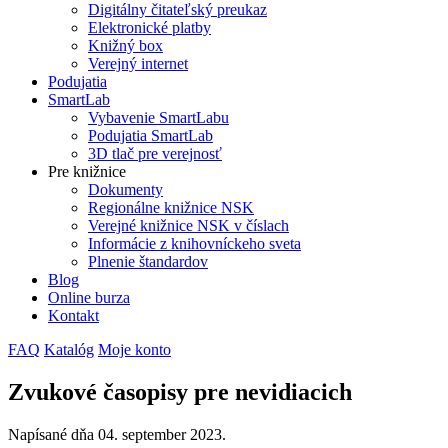
Digitálny čitateľský preukaz
Elektronické platby
Knižný box
Verejný internet
Podujatia
SmartLab
Vybavenie SmartLabu
Podujatia SmartLab
3D tlač pre verejnosť
Pre knižnice
Dokumenty
Regionálne knižnice NSK
Verejné knižnice NSK v číslach
Informácie z knihovníckeho sveta
Plnenie štandardov
Blog
Online burza
Kontakt
FAQ
Katalóg
Moje konto
Zvukové časopisy pre nevidiacich
Napísané dňa
04. september 2023
.