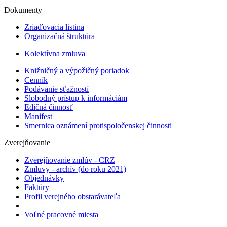
Dokumenty
Zriaďovacia listina
Organizačná štruktúra
Kolektívna zmluva
Knižničný a výpožičný poriadok
Cenník
Podávanie sťažností
Slobodný prístup k informáciám
Edičná činnosť
Manifest
Smernica oznámení protispoločenskej činnosti
Zverejňovanie
Zverejňovanie zmlúv - CRZ
Zmluvy - archív (do roku 2021)
Objednávky
Faktúry
Profil verejného obstarávateľa
___________________________
Voľné pracovné miesta