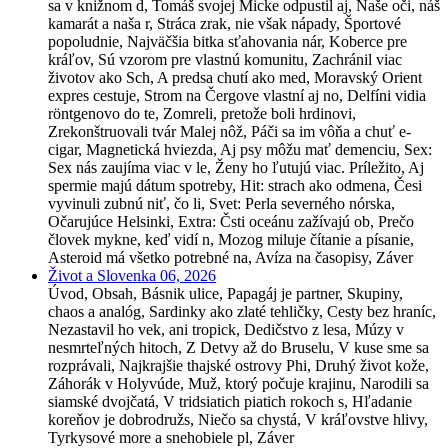
sa v knižnom d, Tomáš svojej Micke odpustil aj, Naše oči, náš
kamarát a naša r, Stráca zrak, nie však nápady, Športové
popoludnie, Najväčšia bitka sťahovania nár, Koberce pre
kráľov, Sú vzorom pre vlastnú komunitu, Zachránil viac
životov ako Sch, A predsa chutí ako med, Moravský Orient
expres cestuje, Strom na Čergove vlastní aj no, Delfíni vidia
röntgenovo do te, Zomreli, pretože boli hrdinovi,
Zrekonštruovali tvár Malej nôž, Páči sa im vôňa a chuť e-
cigar, Magnetická hviezda, Aj psy môžu mať demenciu, Sex:
Sex nás zaujíma viac v le, Ženy ho ľutujú viac. Príležito, Aj
spermie majú dátum spotreby, Hit: strach ako odmena, Česi
vyvinuli zubnú niť, čo li, Svet: Perla severného nórska,
Očarujúce Helsinki, Extra: Čsti oceánu zažívajú ob, Prečo
človek mykne, keď vidí n, Mozog miluje čítanie a písanie,
Asteroid má všetko potrebné na, Avíza na časopisy, Záver
Život a Slovenka 06, 2026
Úvod, Obsah, Básnik ulice, Papagáj je partner, Skupiny,
chaos a analóg, Sardinky ako zlaté tehličky, Cesty bez hraníc,
Nezastavil ho vek, ani tropick, Dedičstvo z lesa, Múzy v
nesmrteľných hitoch, Z Detvy až do Bruselu, V kuse sme sa
rozprávali, Najkrajšie thajské ostrovy Phi, Druhý život kože,
Záhorák v Holyvúde, Muž, ktorý počuje krajinu, Narodili sa
siamské dvojčatá, V tridsiatich piatich rokoch s, Hľadanie
koreňov je dobrodružs, Niečo sa chystá, V kráľovstve hlivy,
Tyrkysové more a snehobiele pl, Záver