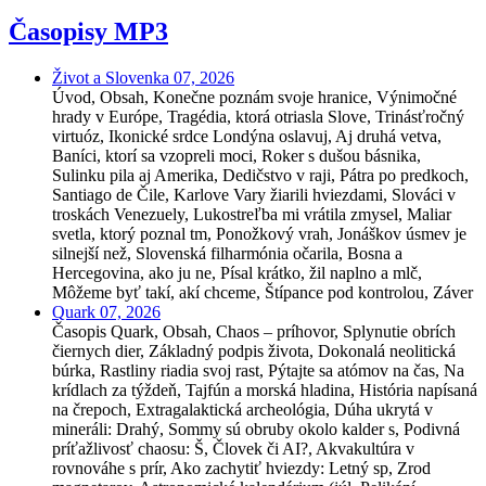
Časopisy MP3
Život a Slovenka 07, 2026
Úvod, Obsah, Konečne poznám svoje hranice, Výnimočné
hrady v Európe, Tragédia, ktorá otriasla Slove, Trinásťročný
virtuóz, Ikonické srdce Londýna oslavuj, Aj druhá vetva,
Baníci, ktorí sa vzopreli moci, Roker s dušou básnika,
Sulinku pila aj Amerika, Dedičstvo v raji, Pátra po predkoch,
Santiago de Čile, Karlove Vary žiarili hviezdami, Slováci v
troskách Venezuely, Lukostreľba mi vrátila zmysel, Maliar
svetla, ktorý poznal tm, Ponožkový vrah, Jonáškov úsmev je
silnejší než, Slovenská filharmónia očarila, Bosna a
Hercegovina, ako ju ne, Písal krátko, žil naplno a mlč,
Môžeme byť takí, akí chceme, Štípance pod kontrolou, Záver
Quark 07, 2026
Časopis Quark, Obsah, Chaos – príhovor, Splynutie obrích
čiernych dier, Základný podpis života, Dokonalá neolitická
búrka, Rastliny riadia svoj rast, Pýtajte sa atómov na čas, Na
krídlach za týždeň, Tajfún a morská hladina, História napísaná
na črepoch, Extragalaktická archeológia, Dúha ukrytá v
mineráli: Drahý, Sommy sú obruby okolo kalder s, Podivná
príťažlivosť chaosu: Š, Človek či AI?, Akvakultúra v
rovnováhe s prír, Ako zachytiť hviezdy: Letný sp, Zrod