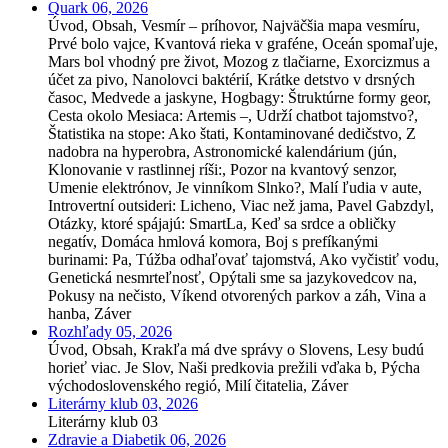
Quark 06, 2026
Úvod, Obsah, Vesmír – príhovor, Najväčšia mapa vesmíru,
Prvé bolo vajce, Kvantová rieka v graféne, Oceán spomaľuje,
Mars bol vhodný pre život, Mozog z tlačiarne, Exorcizmus a
účet za pivo, Nanolovci baktérií, Krátke detstvo v drsných
časoc, Medvede a jaskyne, Hogbagy: Štruktúrne formy geor,
Cesta okolo Mesiaca: Artemis –, Udrží chatbot tajomstvo?,
Štatistika na stope: Ako štati, Kontaminované dedičstvo, Z
nadobra na hyperobra, Astronomické kalendárium (jún,
Klonovanie v rastlinnej ríši:, Pozor na kvantový senzor,
Umenie elektrónov, Je vinníkom Slnko?, Malí ľudia v aute,
Introvertní outsideri: Licheno, Viac než jama, Pavel Gabzdyl,
Otázky, ktoré spájajú: SmartLa, Keď sa srdce a obličky
negatív, Domáca hmlová komora, Boj s prefíkanými
burinami: Pa, Túžba odhaľovať tajomstvá, Ako vyčistiť vodu,
Genetická nesmrteľnosť, Opýtali sme sa jazykovedcov na,
Pokusy na nečisto, Víkend otvorených parkov a záh, Vina a
hanba, Záver
Rozhľady 05, 2026
Úvod, Obsah, Krakľa má dve správy o Slovens, Lesy budú
horieť viac. Je Slov, Naši predkovia prežili vďaka b, Pýcha
východoslovenského regió, Milí čitatelia, Záver
Literárny klub 03, 2026
Literárny klub 03
Zdravie a Diabetik 06, 2026