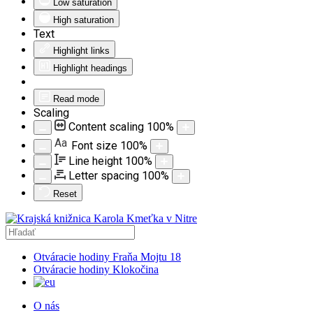
Low saturation
High saturation
Text
Highlight links
Highlight headings
Read mode
Scaling
Content scaling
100
%
Aa
Font size
100
%
Line height
100
%
Letter spacing
100
%
Reset
Otváracie hodiny Fraňa Mojtu 18
Otváracie hodiny Klokočina
O nás