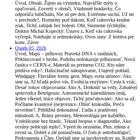
Úvod, Obsah, Žijem na výnimku, Najväčšie mýty o
opaľovaní, Zovretý v obruči, Vtiahnuté bradavky, Čo
odporúča babičkám, Nie sú pre deti, Extrémne suchá, Už ste
v prechode?, Hormóny pod tlakom, Keď cukrovka kradne
zrak, Tichý zabijak bez bolesti. Obl, Starneme rýchlejšie,
Doktor Michal Kopecký: Únavu z, Keď vás cukrovka
vyčerpá, Natrhajte si sedmokrásky, Ovos siaty: Z krmiva pre
kone, Záver
Quark 05, 2026
Úvod, Mapy – príhovor, Praveká DNA v rastlinách,
Priklincovaní v hrobe, Podoba nedokazuje príbuznosť, Nová
častica v CERN-e, Materiál na premenu CO2, Kto nám
pridáva roky?, Halucinačné nakupovanie, Utajený poklad,
Windgapy: Fluviálne formy geor, Mapy sveta atómov: Ako
sme sa, AI hľadá práve vás, Evolúcia enzýmov: Cesta k vzác,
Desať rokov objavovania: Ako A, Dotknúť sa vedy, Zahalený
sprievodca Betelgeuze, Astronomické kalendárium (máj,
Jeden víkend, tisíce objavov, Tichý prisťahovalec: Ako sa už,
Počítame kvantové (ne)rovnice, Obísť krokodíla, Prečo
neveríme?, Približná dokonalosť, Ľudia z pradávnej
minulosti: A, Brány pevniny, Meteorológia pre každého,
Vzdelávanie bez hraníc, Tekutá biopsia v diagnostike, Ako
oceány pohlcujú teplo?, Vpred do neznáma, Plus, mínus a
rovná sa, Dobré a zlé ponaučenia, O čom je astrobiológia?,
Prekvapenia z Číny, Opýtali sme sa jazykovedcov na, Kotúle