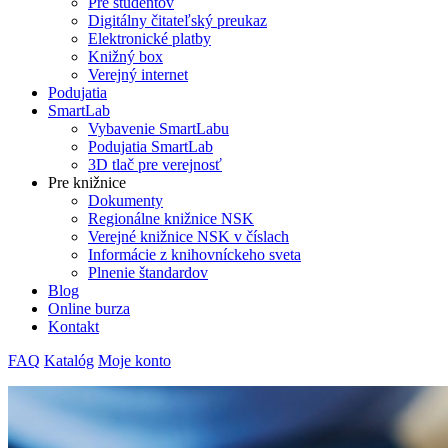
Pre študentov
Digitálny čitateľský preukaz
Elektronické platby
Knižný box
Verejný internet
Podujatia
SmartLab
Vybavenie SmartLabu
Podujatia SmartLab
3D tlač pre verejnosť
Pre knižnice
Dokumenty
Regionálne knižnice NSK
Verejné knižnice NSK v číslach
Informácie z knihovníckeho sveta
Plnenie štandardov
Blog
Online burza
Kontakt
FAQ
Katalóg
Moje konto