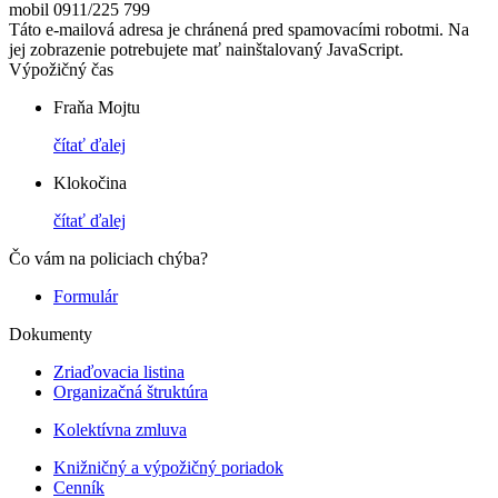
mobil 0911/225 799
Táto e-mailová adresa je chránená pred spamovacími robotmi. Na
jej zobrazenie potrebujete mať nainštalovaný JavaScript.
Výpožičný čas
Fraňa Mojtu
čítať ďalej
Klokočina
čítať ďalej
Čo vám na policiach chýba?
Formulár
Dokumenty
Zriaďovacia listina
Organizačná štruktúra
Kolektívna zmluva
Knižničný a výpožičný poriadok
Cenník