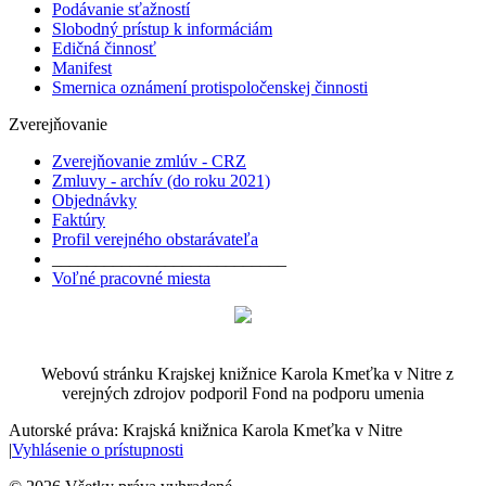
Podávanie sťažností
Slobodný prístup k informáciám
Edičná činnosť
Manifest
Smernica oznámení protispoločenskej činnosti
Zverejňovanie
Zverejňovanie zmlúv - CRZ
Zmluvy - archív (do roku 2021)
Objednávky
Faktúry
Profil verejného obstarávateľa
___________________________
Voľné pracovné miesta
Webovú stránku Krajskej knižnice Karola Kmeťka v Nitre z
verejných zdrojov podporil Fond na podporu umenia
Autorské práva: Krajská knižnica Karola Kmeťka v Nitre
|
Vyhlásenie o prístupnosti