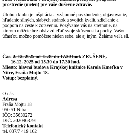
prostredie (nielen) pre vaše duševné zdravie.
Úlohou klubu je inšpirácia a vzájomné povzbudenie, objavovanie,
hľadanie silných, slabých stránok a svojich kvalít, zdieľanie a
podpora na ceste k zotaveniu. Pozývame vás na stretnutie, na
ktorom môžete bez obáv zdieľať svoje skúsenosti a pocity. Vašou
účasťou možno pomôžete nielen sebe, ale aj iným. Želáme veľa síl.
Čas:
2. 12. 2025 od 15.30 do 17.30 hod.
ZRUŠENÉ,
16.12. 2025 od 15.30 do 17.30 hod.
Miesto: hlavná budova Krajskej knižnice Karola Kmeťka v
Nitre, Fraňa Mojtu 18.
Vstup: bezplatný.
O nás
Adresa
Fraňa Mojtu 18
950 51 Nitra
IČO: 35630272
DIČ: 2020963791
Telefonický kontakt
tel. 037/7 419 162