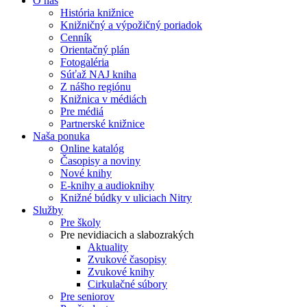
O nás
História knižnice
Knižničný a výpožičný poriadok
Cenník
Orientačný plán
Fotogaléria
Súťaž NAJ kniha
Z nášho regiónu
Knižnica v médiách
Pre médiá
Partnerské knižnice
Naša ponuka
Online katalóg
Časopisy a noviny
Nové knihy
E-knihy a audioknihy
Knižné búdky v uliciach Nitry
Služby
Pre školy
Pre nevidiacich a slabozrakých
Aktuality
Zvukové časopisy
Zvukové knihy
Cirkulačné súbory
Pre seniorov