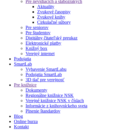
Pre nevidiacich a slabozrakých
Aktuality
Zvukové časopisy
Zvukové knihy
Cirkulačné súbory
Pre seniorov
Pre študentov
Digitálny čitateľský preukaz
Elektronické platby
Knižný box
Verejný internet
Podujatia
SmartLab
Vybavenie SmartLabu
Podujatia SmartLab
3D tlač pre verejnosť
Pre knižnice
Dokumenty
Regionálne knižnice NSK
Verejné knižnice NSK v číslach
Informácie z knihovníckeho sveta
Plnenie štandardov
Blog
Online burza
Kontakt