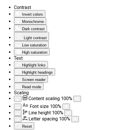
Contrast
Invert colors
Monochrome
Dark contrast
Light contrast
Low saturation
High saturation
Text
Highlight links
Highlight headings
Screen reader
Read mode
Scaling
Content scaling
100
%
Aa
Font size
100
%
Line height
100
%
Letter spacing
100
%
Reset