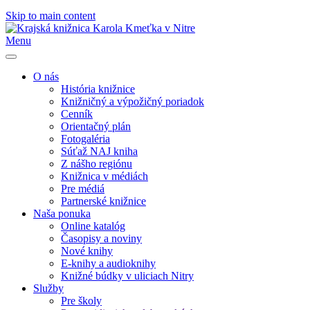
Skip to main content
Menu
O nás
História knižnice
Knižničný a výpožičný poriadok
Cenník
Orientačný plán
Fotogaléria
Súťaž NAJ kniha
Z nášho regiónu
Knižnica v médiách
Pre médiá
Partnerské knižnice
Naša ponuka
Online katalóg
Časopisy a noviny
Nové knihy
E-knihy a audioknihy
Knižné búdky v uliciach Nitry
Služby
Pre školy