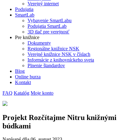
Verejný internet
Podujatia
SmartLab
Vybavenie SmartLabu
Podujatia SmartLab
3D tlač pre verejnosť
Pre knižnice
Dokumenty
Regionálne knižnice NSK
Verejné knižnice NSK v číslach
Informácie z knihovníckeho sveta
Plnenie štandardov
Blog
Online burza
Kontakt
FAQ
Katalóg
Moje konto
Projekt Rozčítajme Nitru knižnými
búdkami
Napísané dňa
06. august 2023
.