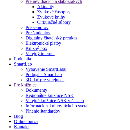
Pre nevidiacich a slabozrakých
Aktuality
Zvukové časopisy
Zvukové knihy
Cirkulačné súbory
Pre seniorov
Pre študentov
Digitálny čitateľský preukaz
Elektronické platby
Knižný box
Verejný internet
Podujatia
SmartLab
Vybavenie SmartLabu
Podujatia SmartLab
3D tlač pre verejnosť
Pre knižnice
Dokumenty
Regionálne knižnice NSK
Verejné knižnice NSK v číslach
Informácie z knihovníckeho sveta
Plnenie štandardov
Blog
Online burza
Kontakt