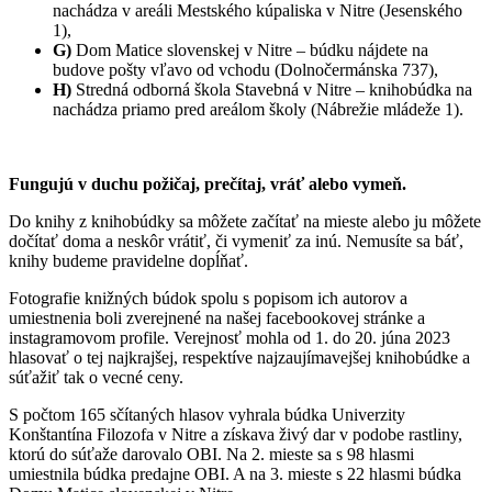
nachádza v areáli Mestského kúpaliska v Nitre (Jesenského
1),
G)
Dom Matice slovenskej v Nitre – búdku nájdete na
budove pošty vľavo od vchodu (Dolnočermánska 737),
H)
Stredná odborná škola Stavebná v Nitre – knihobúdka na
nachádza priamo pred areálom školy (Nábrežie mládeže 1).
Fungujú v duchu požičaj, prečítaj, vráť alebo vymeň.
Do knihy z knihobúdky sa môžete začítať na mieste alebo ju môžete
dočítať doma a neskôr vrátiť, či vymeniť za inú. Nemusíte sa báť,
knihy budeme pravidelne dopĺňať.
Fotografie knižných búdok spolu s popisom ich autorov a
umiestnenia boli zverejnené na našej facebookovej stránke a
instagramovom profile. Verejnosť mohla od 1. do 20. júna 2023
hlasovať o tej najkrajšej, respektíve najzaujímavejšej knihobúdke a
súťažiť tak o vecné ceny.
S počtom 165 sčítaných hlasov vyhrala búdka Univerzity
Konštantína Filozofa v Nitre a získava živý dar v podobe rastliny,
ktorú do súťaže darovalo OBI. Na 2. mieste sa s 98 hlasmi
umiestnila búdka predajne OBI. A na 3. mieste s 22 hlasmi búdka