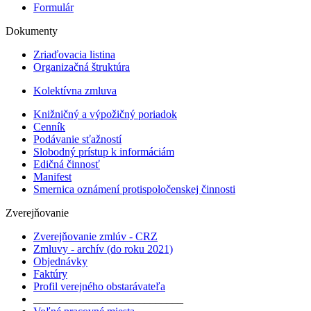
Formulár
Dokumenty
Zriaďovacia listina
Organizačná štruktúra
Kolektívna zmluva
Knižničný a výpožičný poriadok
Cenník
Podávanie sťažností
Slobodný prístup k informáciám
Edičná činnosť
Manifest
Smernica oznámení protispoločenskej činnosti
Zverejňovanie
Zverejňovanie zmlúv - CRZ
Zmluvy - archív (do roku 2021)
Objednávky
Faktúry
Profil verejného obstarávateľa
___________________________