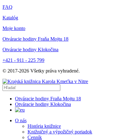
FAQ
Katalóg
Moje konto
Otváracie hodiny Fraňa Mojtu 18
Otváracie hodiny Klokočina
+421 - 911 - 225 799
© 2017-
2026
Všetky práva vyhradené.
Otváracie hodiny Fraňa Mojtu 18
Otváracie hodiny Klokočina
O nás
História knižnice
Knižničný a výpožičný poriadok
Cenník