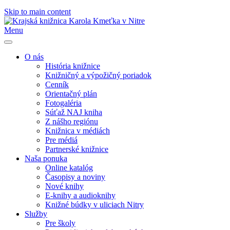
Skip to main content
Menu
O nás
História knižnice
Knižničný a výpožičný poriadok
Cenník
Orientačný plán
Fotogaléria
Súťaž NAJ kniha
Z nášho regiónu
Knižnica v médiách
Pre médiá
Partnerské knižnice
Naša ponuka
Online katalóg
Časopisy a noviny
Nové knihy
E-knihy a audioknihy
Knižné búdky v uliciach Nitry
Služby
Pre školy