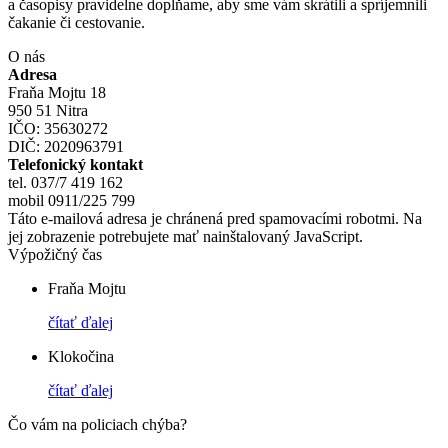
a časopisy pravidelne dopĺňame, aby sme vám skrátili a spríjemnili
čakanie či cestovanie.
O nás
Adresa
Fraňa Mojtu 18
950 51 Nitra
IČO: 35630272
DIČ: 2020963791
Telefonický kontakt
tel. 037/7 419 162
mobil 0911/225 799
Táto e-mailová adresa je chránená pred spamovacími robotmi. Na
jej zobrazenie potrebujete mať nainštalovaný JavaScript.
Výpožičný čas
Fraňa Mojtu
čítať ďalej
Klokočina
čítať ďalej
Čo vám na policiach chýba?