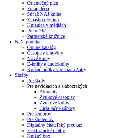
Orientačný plán
Fotogaléria
Súťaž NAJ kniha
Z nášho regiónu
Knižnica v médiách
Pre médiá
Partnerské knižnice
Naša ponuka
Online katalóg
Časopisy a noviny
Nové knihy
E-knihy a audioknihy
Knižné búdky v uliciach Nitry
Služby
Pre školy
Pre nevidiacich a slabozrakých
Aktuality
Zvukové časopisy
Zvukové knihy
Cirkulačné súbory
Pre seniorov
Pre študentov
Digitálny čitateľský preukaz
Elektronické platby
Knižný box