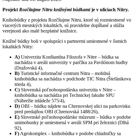
Projekt
Rozčítajme Nitru knižnými búdkami
je v uliciach Nitry.
Knihobúdky z projektu Rozčítajme Nitru, ktoré sú rozmiestnené vo
viacerých mestských lokalitách, sú pravidelne dopĺňané a slúžia
verejnosti ako malé bezplatné knižnice.
Knižné búdky boli v spolupráci s partnermi umiestnené v ôsmich
lokalitách Nitry:
A)
Univerzita Konštantína Filozofa v Nitre – búdka sa
nachádza v areáli univerzity v parčíku za Pavilónom hudby
(Dražovská 4),
B)
Turistické informačné centrum Nitra – mobilná
knihobúdka sa nachádza v podchode TIC Nitra (Štefánikova
trieda 4),
C)
Slovenská poľnohospodárska univerzita v Nitre –
knihobúdka sa nachádza pri Technickej fakulte SPU
(Nábrežie mládeže 575/4),
D)
OBI – búdku nájdete na Chrenovskej ulici na parkovisku
pred predajňou OBI (Chrenovská 1488/26),
E)
Slovenské poľnohospodárske múzeum – búdka v podobe
unimobunky je umiestnená v areáli SPM pri železnici (Dlhá
92),
F)
Agrokomplex – knihobúdka v podobe chladničky sa