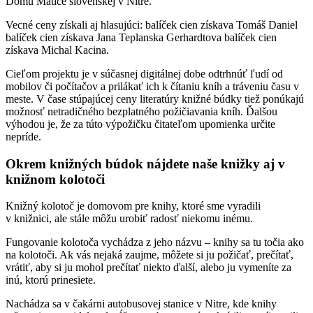
Domu Matice slovenskej v Nitre.
Vecné ceny získali aj hlasujúci: balíček cien získava Tomáš Daniel
balíček cien získava Jana Teplanska Gerhardtova balíček cien
získava Michal Kacina.
Cieľom projektu je v súčasnej digitálnej dobe odtrhnúť ľudí od
mobilov či počítačov a prilákať ich k čítaniu kníh a tráveniu času v
meste. V čase stúpajúcej ceny literatúry knižné búdky tiež ponúkajú
možnosť netradičného bezplatného požičiavania kníh. Ďalšou
výhodou je, že za túto výpožičku čitateľom upomienka určite
nepríde.
Okrem knižných búdok nájdete naše knižky aj v
knižnom kolotoči
Knižný kolotoč je domovom pre knihy, ktoré sme vyradili
v knižnici, ale stále môžu urobiť radosť niekomu inému.
Fungovanie kolotoča vychádza z jeho názvu – knihy sa tu točia ako
na kolotoči. Ak vás nejaká zaujme, môžete si ju požičať, prečítať,
vrátiť, aby si ju mohol prečítať niekto ďalší, alebo ju vymeníte za
inú, ktorú prinesiete.
Nachádza sa v čakárni autobusovej stanice v Nitre, kde knihy