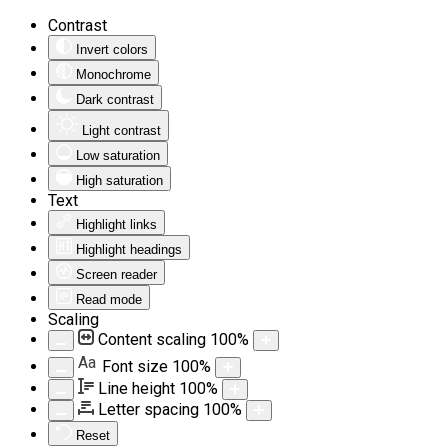
Contrast
Invert colors
Monochrome
Dark contrast
Light contrast
Low saturation
High saturation
Text
Highlight links
Highlight headings
Screen reader
Read mode
Scaling
Content scaling
100
%
Aa
Font size
100
%
Line height
100
%
Letter spacing
100
%
Reset