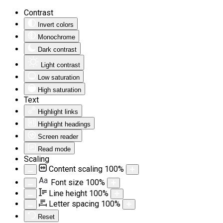
Contrast
Invert colors
Monochrome
Dark contrast
Light contrast
Low saturation
High saturation
Text
Highlight links
Highlight headings
Screen reader
Read mode
Scaling
Content scaling
100
%
Aa
Font size
100
%
Line height
100
%
Letter spacing
100
%
Reset