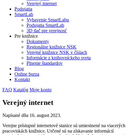
Verejný internet
Podujatia
SmartLab
Vybavenie SmartLabu
Podujatia SmartLab
3D tlač pre verejnosť
Pre knižnice
Dokumenty
Regionálne knižnice NSK
Verejné knižnice NSK v číslach
Informácie z knihovníckeho sveta
Plnenie štandardov
Blog
Online burza
Kontakt
FAQ
Katalóg
Moje konto
Verejný internet
Napísané dňa
16. august 2023
.
Verejne prístupné internetové stanice sú umiestnené na viacerých
pracoviskách knižnice. Určené sú na získavanie informácií