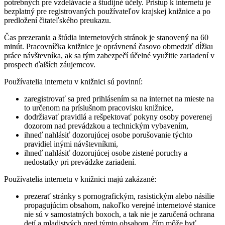
potrebných pre vzdelávacie a študijné účely. Prístup k internetu je
bezplatný pre registrovaných používateľov krajskej knižnice a po
predložení čitateľského preukazu.
Čas prezerania a štúdia internetových stránok je stanovený na 60
minút. Pracovníčka knižnice je oprávnená časovo obmedziť dĺžku
práce návštevníka, ak sa tým zabezpečí účelné využitie zariadení v
prospech ďalších záujemcov.
Používatelia internetu v knižnici sú povinní:
zaregistrovať sa pred prihlásením sa na internet na mieste na
to určenom na príslušnom pracovisku knižnice,
dodržiavať pravidlá a rešpektovať pokyny osoby poverenej
dozorom nad prevádzkou a technickým vybavením,
ihneď nahlásiť dozorujúcej osobe porušovanie týchto
pravidiel inými návštevníkmi,
ihneď nahlásiť dozorujúcej osobe zistené poruchy a
nedostatky pri prevádzke zariadení.
Používatelia internetu v knižnici majú zakázané:
prezerať stránky s pornografickým, rasistickým alebo násilie
propagujúcim obsahom, nakoľko verejné internetové stanice
nie sú v samostatných boxoch, a tak nie je zaručená ochrana
detí a mladistvých pred týmto obsahom, čím môže byť