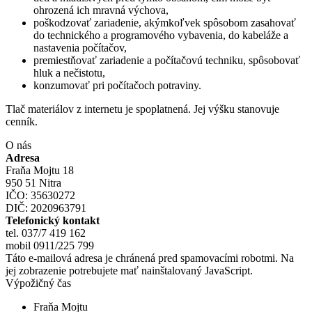
ohrozená ich mravná výchova,
poškodzovať zariadenie, akýmkoľvek spôsobom zasahovať
do technického a programového vybavenia, do kabeláže a
nastavenia počítačov,
premiestňovať zariadenie a počítačovú techniku, spôsobovať
hluk a nečistotu,
konzumovať pri počítačoch potraviny.
Tlač materiálov z internetu je spoplatnená. Jej výšku stanovuje
cenník.
O nás
Adresa
Fraňa Mojtu 18
950 51 Nitra
IČO: 35630272
DIČ: 2020963791
Telefonický kontakt
tel. 037/7 419 162
mobil 0911/225 799
Táto e-mailová adresa je chránená pred spamovacími robotmi. Na
jej zobrazenie potrebujete mať nainštalovaný JavaScript.
Výpožičný čas
Fraňa Mojtu