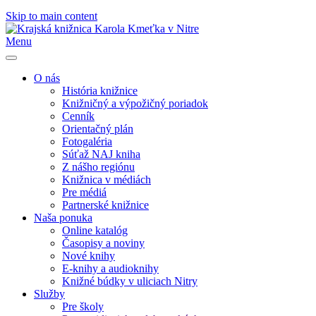
Skip to main content
Menu
O nás
História knižnice
Knižničný a výpožičný poriadok
Cenník
Orientačný plán
Fotogaléria
Súťaž NAJ kniha
Z nášho regiónu
Knižnica v médiách
Pre médiá
Partnerské knižnice
Naša ponuka
Online katalóg
Časopisy a noviny
Nové knihy
E-knihy a audioknihy
Knižné búdky v uliciach Nitry
Služby
Pre školy