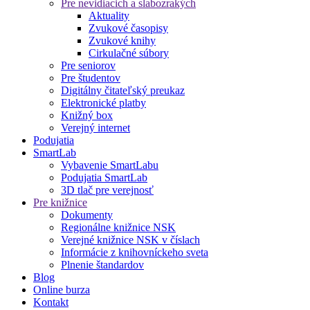
Pre nevidiacich a slabozrakých
Aktuality
Zvukové časopisy
Zvukové knihy
Cirkulačné súbory
Pre seniorov
Pre študentov
Digitálny čitateľský preukaz
Elektronické platby
Knižný box
Verejný internet
Podujatia
SmartLab
Vybavenie SmartLabu
Podujatia SmartLab
3D tlač pre verejnosť
Pre knižnice
Dokumenty
Regionálne knižnice NSK
Verejné knižnice NSK v číslach
Informácie z knihovníckeho sveta
Plnenie štandardov
Blog
Online burza
Kontakt