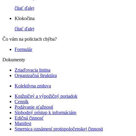
čítať ďalej
Klokočina
čítať ďalej
Čo vám na policiach chýba?
Formulár
Dokumenty
Zriaďovacia listina
Organizačná štruktúra
Kolektívna zmluva
Knižničný a výpožičný poriadok
Cenník
Podávanie sťažností
Slobodný prístup k informáciám
Edičná činnosť
Manifest
Smernica oznámení protispoločenskej činnosti