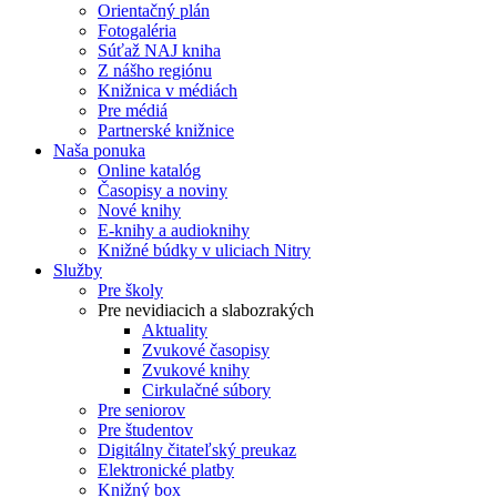
Orientačný plán
Fotogaléria
Súťaž NAJ kniha
Z nášho regiónu
Knižnica v médiách
Pre médiá
Partnerské knižnice
Naša ponuka
Online katalóg
Časopisy a noviny
Nové knihy
E-knihy a audioknihy
Knižné búdky v uliciach Nitry
Služby
Pre školy
Pre nevidiacich a slabozrakých
Aktuality
Zvukové časopisy
Zvukové knihy
Cirkulačné súbory
Pre seniorov
Pre študentov
Digitálny čitateľský preukaz
Elektronické platby
Knižný box