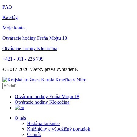
FAQ
Katalóg
Moje konto
Otváracie hodiny Fraňa Mojtu 18
Otváracie hodiny Klokočina
+421 - 911 - 225 799
© 2017-
2026
Všetky práva vyhradené.
Otváracie hodiny Fraňa Mojtu 18
Otváracie hodiny Klokočina
O nás
História knižnice
Knižničný a výpožičný poriadok
Cenník