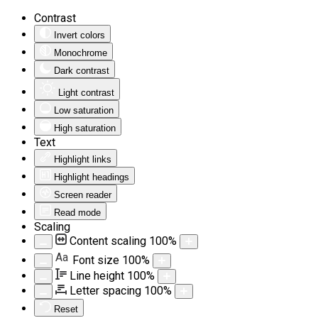
Contrast
Invert colors
Monochrome
Dark contrast
Light contrast
Low saturation
High saturation
Text
Highlight links
Highlight headings
Screen reader
Read mode
Scaling
Content scaling
100
%
Aa
Font size
100
%
Line height
100
%
Letter spacing
100
%
Reset