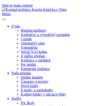
Skip to main content
Menu
O nás
História knižnice
Knižničný a výpožičný poriadok
Cenník
Orientačný plán
Fotogaléria
Súťaž NAJ kniha
Z nášho regiónu
Knižnica v médiách
Pre médiá
Partnerské knižnice
Naša ponuka
Online katalóg
Časopisy a noviny
Nové knihy
E-knihy a audioknihy
Knižné búdky v uliciach Nitry
Služby
Pre školy