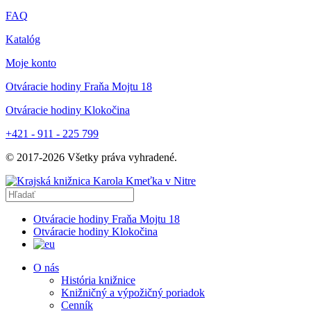
FAQ
Katalóg
Moje konto
Otváracie hodiny Fraňa Mojtu 18
Otváracie hodiny Klokočina
+421 - 911 - 225 799
© 2017-
2026
Všetky práva vyhradené.
Otváracie hodiny Fraňa Mojtu 18
Otváracie hodiny Klokočina
O nás
História knižnice
Knižničný a výpožičný poriadok
Cenník