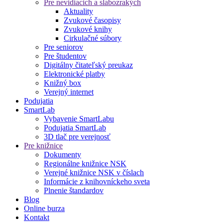
Pre nevidiacich a slabozrakých
Aktuality
Zvukové časopisy
Zvukové knihy
Cirkulačné súbory
Pre seniorov
Pre študentov
Digitálny čitateľský preukaz
Elektronické platby
Knižný box
Verejný internet
Podujatia
SmartLab
Vybavenie SmartLabu
Podujatia SmartLab
3D tlač pre verejnosť
Pre knižnice
Dokumenty
Regionálne knižnice NSK
Verejné knižnice NSK v číslach
Informácie z knihovníckeho sveta
Plnenie štandardov
Blog
Online burza
Kontakt