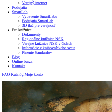
Verejný internet
Podujatia
SmartLab
Vybavenie SmartLabu
Podujatia SmartLab
3D tlač pre verejnosť
Pre knižnice
Dokumenty
Regionálne knižnice NSK
Verejné knižnice NSK v číslach
Informácie z knihovníckeho sveta
Plnenie štandardov
Blog
Online burza
Kontakt
FAQ
Katalóg
Moje konto