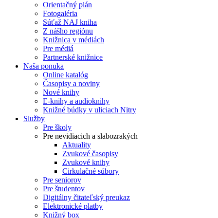
Orientačný plán
Fotogaléria
Súťaž NAJ kniha
Z nášho regiónu
Knižnica v médiách
Pre médiá
Partnerské knižnice
Naša ponuka
Online katalóg
Časopisy a noviny
Nové knihy
E-knihy a audioknihy
Knižné búdky v uliciach Nitry
Služby
Pre školy
Pre nevidiacich a slabozrakých
Aktuality
Zvukové časopisy
Zvukové knihy
Cirkulačné súbory
Pre seniorov
Pre študentov
Digitálny čitateľský preukaz
Elektronické platby
Knižný box